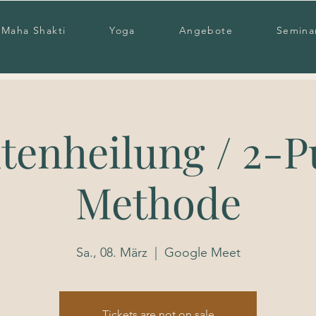
Maha Shakti
Yoga
Angebote
Semina
tenheilung / 2-P
Methode
Sa., 08. März
  |  
Google Meet
Tickets are not on sale