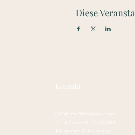
Diese Veransta
Kontakt
E-Mail:
mail@danlexow.com
W​hatsApp: +49 174 600 8300
Telegramm: @Dan_Lexow